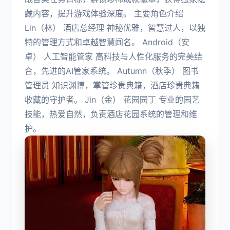
藏内容，提升游戏体验深度。 主要角色介绍
Lin（林） 酒店总经理 神秘优雅，智慧过人，以独
特的管理方式和卓越智慧闻名。 Android（安
卓） 人工智能管家 高科技与人性化服务的完美结
合，先进的AI管家系统。 Autumn（秋季） 图书
管理员 知识渊博，掌管珍贵典籍，酒店珍贵典籍
收藏的守护者。 Jin（金） 花园园丁 专业的园艺
技能，热爱自然，负责酒店花园系统的管理和维
护。